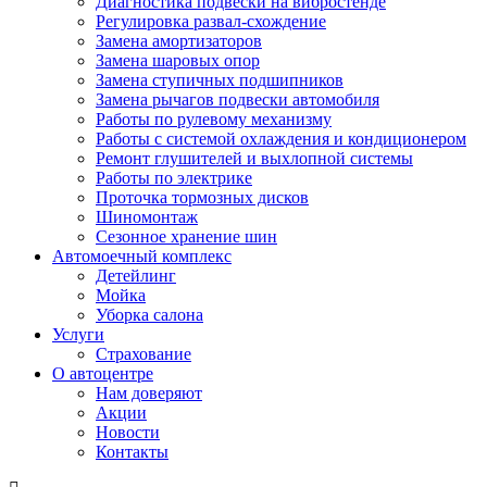
Диaгностика подвеcки на вибростендe
Регулировка развал-схождение
Замена амортизаторов
Замена шаровых опор
Замена ступичных подшипников
Замена рычагов подвески автомобиля
Работы по рулевому механизму
Работы с системой охлаждения и кондиционером
Ремонт глушителей и выхлопной системы
Работы по электрике
Проточка тормозных дисков
Шиномонтаж
Сезонное хранение шин
Автомоечный комплекс
Детейлинг
Мойка
Уборка салона
Услуги
Страхование
О автоцентре
Нам доверяют
Акции
Новости
Контакты