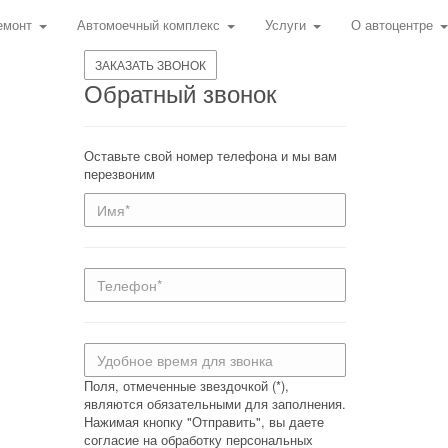
емонт
Автомоечный комплекс
Услуги
О автоцентре
ЗАКАЗАТЬ ЗВОНОК
Обратный звонок
НФОРМАЦИЯ
Оставьте свой номер телефона и мы вам
перезвоним
Кузовной ремонт
Кабинет клиента
Слесарный ремонт
Наши работы
Автомоечный
Новости
комплекс
Акции
Страхование
Контакты
Политика
конфиденциальности
Поля, отмеченные звездочкой (*),
являются обязательными для заполнения.
Нажимая кнопку "Отправить", вы даете
согласие на обработку персональных