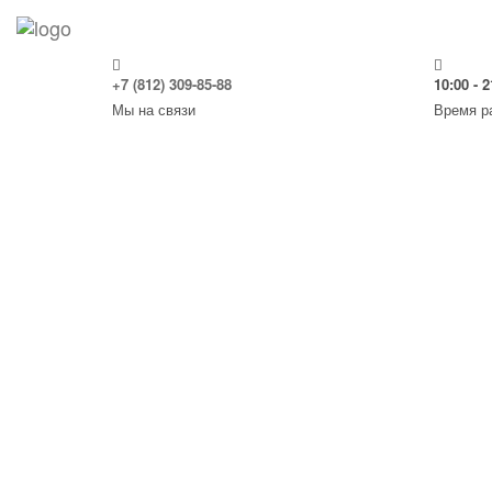
Ремонт крыши автом
+7 (812) 309-85-88
10:00 - 2
Страница в разработке
Мы на связи
Время р
О НАС
Качественный и доступный ремонт автомобилей в Санкт
Петербурге, в Московском и Приморском районах.
Cтраховой ремонт. Автомоечный комплекс. Свой склад
запчастей.
ALL RIGHT RESERVED | 2018