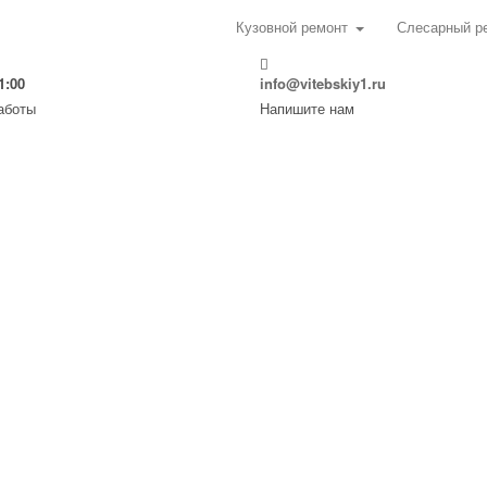
обиля
Кузовной ремонт
Слесарный р
1:00
info@vitebskiy1.ru
аботы
Напишите нам
КОНТАКТЫ
И
+7 (812) 309-85-88
info@vitebskiy1.ru
СТО-1:
Витебский пр. 1А
+7 (812) 309-84-55
-
СТО-2:
ул. Оптиков 8
+7 (812) 309-96-16